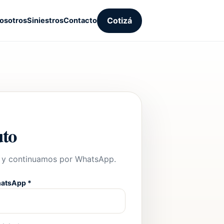
Cotizá
osotros
Siniestros
Contacto
uto
o y continuamos por WhatsApp.
atsApp *