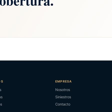
obertura.
OS
EMPRESA
s
Nosotros
as
Siniestros
os
Contacto