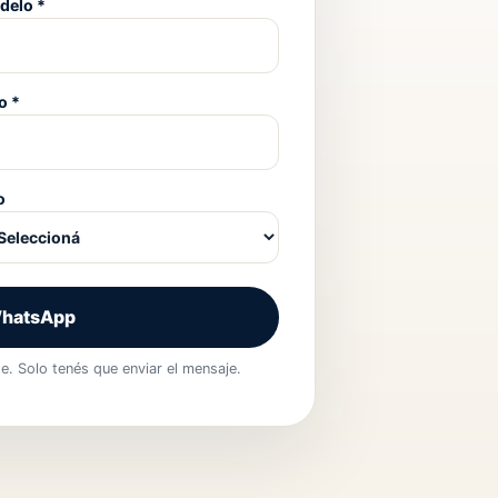
delo *
o *
o
WhatsApp
. Solo tenés que enviar el mensaje.