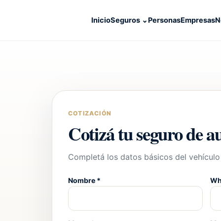
Inicio
Seguros
⌄
Personas
Empresas
N
COTIZACIÓN
Cotizá tu seguro de a
Completá los datos básicos del vehícul
Nombre *
Wh