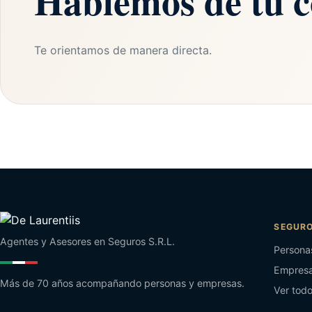
Hablemos de tu c
Te orientamos de manera directa.
SEGUR
Agentes y Asesores en Seguros S.R.L.
Persona
Empres
Más de 70 años acompañando personas y empresas.
Ver tod